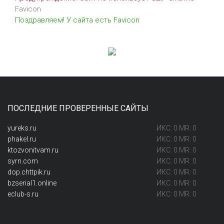
Favicon
Поздравляем! У сайта есть Favicon
ПОСЛЕДНИЕ ПРОВЕРЕННЫЕ САЙТЫ
yureks.ru
ИКС: 0 MR: 0
phakel.ru
ИКС: 0 MR: 0
ktozvonitvam.ru
ИКС: 0 MR: 0
syrn.com
ИКС: 0 MR: 0
dop.chttpik.ru
ИКС: 0 MR: 0
bzserial1.online
ИКС: 0 MR: 0
eclub-s.ru
ИКС: 0 MR: 0