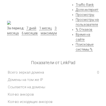
Traffic Rank
Доля интернет
Просмотры
Просмотры на
пользователя
За период:
7 дней
1 месяц
3
% Отказов
месяца
6 месяцев
максимум
Время на
сайте
Поисковые
системы %
Показатели от LinkPad
Всего зеркал домена
0
Домены на том же IP
Ссылается на домены
Кол-во анкоров
Кол-во исходящих анкоров